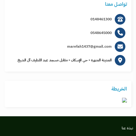
تواصل معنا
0148461300
0548645000
marefah1437@gmail.com
المدينة المنورة - حي الإسكان - مقابل مسجد عبد اللطيف آل الشيخ
الخريطة
نبذة عنا