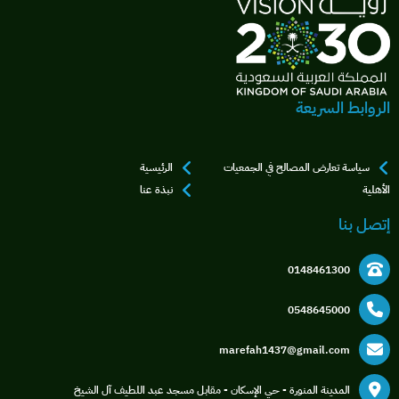
الروابط السريعة
سياسة تعارض المصالح في الجمعيات
الرئيسية
الأهلية
نبذة عنا
إتصل بنا
0148461300
0548645000
marefah1437@gmail.com
المدينة المنورة - حي الإسكان - مقابل مسجد عبد اللطيف آل الشيخ